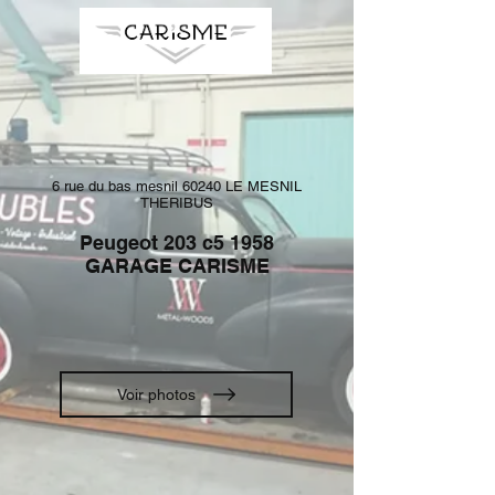
6 rue du bas mesnil 60240 LE MESNIL
THERIBUS
Peugeot 203 c5 1958
GARAGE CARISME
Voir photos